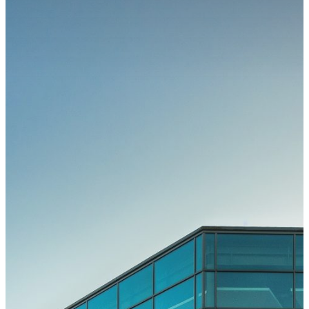
Kongress
Kongressteam
Kongressmotto
„MOVE“
Kongress-
Highlights
42.
GOTS-
Kongress
2027 in