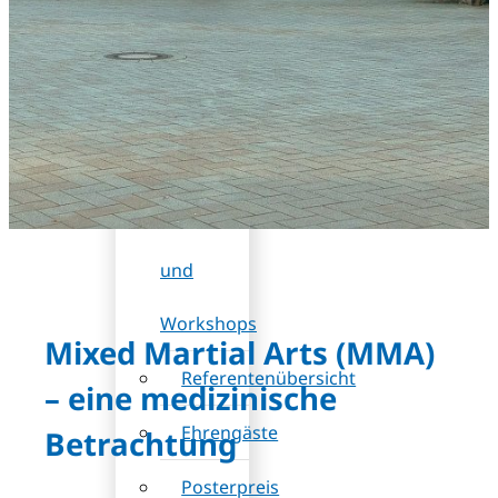
DB
(Rabatt)
Wissenschaftliches
Programm
Sessions
und
Workshops
Mixed Martial Arts (MMA)
Referentenübersicht
– eine medizinische
Ehrengäste
Betrachtung
Posterpreis