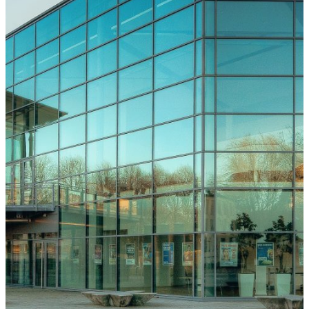
Freiburg
Downloads
Kongressarchiv
Kongressort
OsnabrückHalle
Hotels
Anreise
mit der