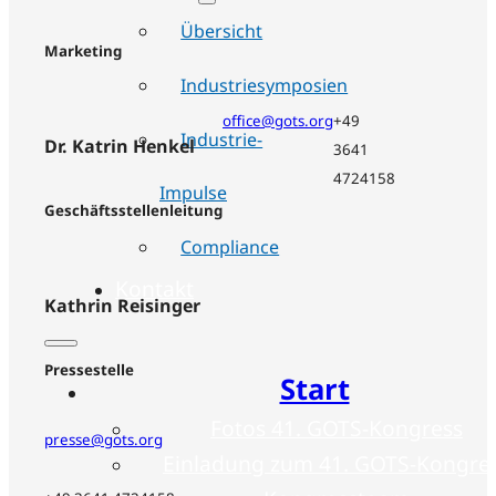
Übersicht
Marketing
Industriesymposien
office@gots.org
+49
Industrie-
Dr. Katrin Henkel
3641
4724158
Impulse
Geschäftsstellenleitung
Compliance
Kontakt
Kathrin Reisinger
Pressestelle
Start
Fotos 41. GOTS-Kongress
presse@gots.org
Einladung zum 41. GOTS-Kongre