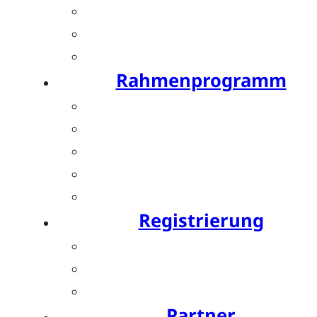
Posterpreis
Young Investigator Award
Bis zu 15 CME-Punkte
Rahmenprogramm
Festabend by Bauerfeind
Resident’s Evening by OPED
Bewegte Pause by SPORLASTIC
Charity Run by SPORLASTIC
Postday
Registrierung
Ticket buchen
Teilnahmegebühren
Hotels
Partner