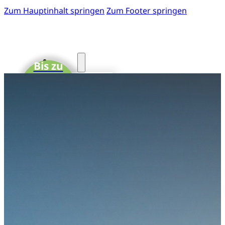
Zum Hauptinhalt springen
Zum Footer springen
Start
Bis zu
15 CME-
Fotos
Punkte
41. GOTS-
Kongress
Einladung
zum 41.
GOTS-