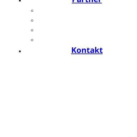
Übersicht
Industriesymposien
Industrie-Impulse
Compliance
Kontakt