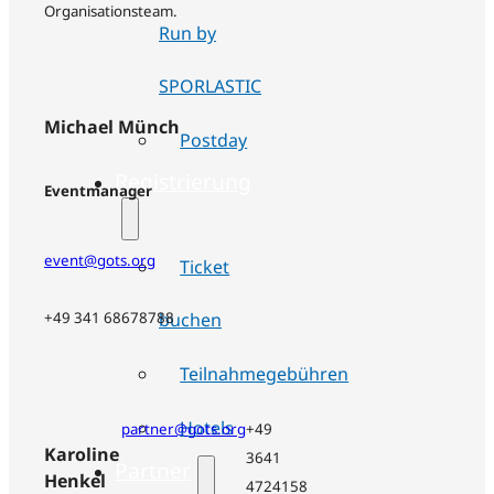
Organisationsteam.
Run by
SPORLASTIC
Michael Münch
Postday
Registrierung
Eventmanager
event@gots.org
Ticket
buchen
+49 341 68678788
Teilnahmegebühren
Hotels
partner@gots.org
+49
Karoline
3641
Partner
Henkel
4724158