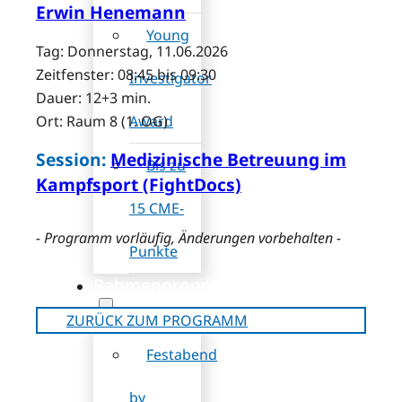
Erwin Henemann
Young
Tag: Donnerstag, 11.06.2026
Zeitfenster: 08:45 bis 09:30
Investigator
Dauer: 12+3 min.
Award
Ort: Raum 8 (1. OG)
Session:
Medizinische Betreuung im
Bis zu
Kampfsport (FightDocs)
15 CME-
- Programm vorläufig, Änderungen vorbehalten -
Punkte
Rahmenprogramm
ZURÜCK ZUM PROGRAMM
Festabend
by