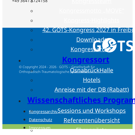
Kongressteam
+49 3641 4724158
Kongressmotto „MOVE“
Kongress-Highlights
42. GOTS-Kongress 2027 in Freib
Downloads
Kongressarchiv
Kongressort
© Copyright 2024 - 2026 · GOTS – Gesellschaft für
OsnabrückHalle
Orthopädisch-Traumatologische Sportmedizin
Hotels
Anreise mit der DB (Rabatt)
Wissenschaftliches Progr
Sessions und Workshops
Kongressarchiv
Referentenübersicht
Datenschutz
Impressum
Ehrengäste