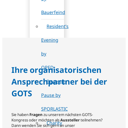
Bauerfeind
Resident’s
Evening
by
Ihre organisatorischen
OPED
Ansprechpartner bei der
Bewegte
GOTS
Pause by
SPORLASTIC
Sie haben
Fragen
zu unserem nächsten GOTS-
Kongress oder möchten als
Aussteller
teilnehmen?
Charity
Dann wenden Sie sich gern an unser