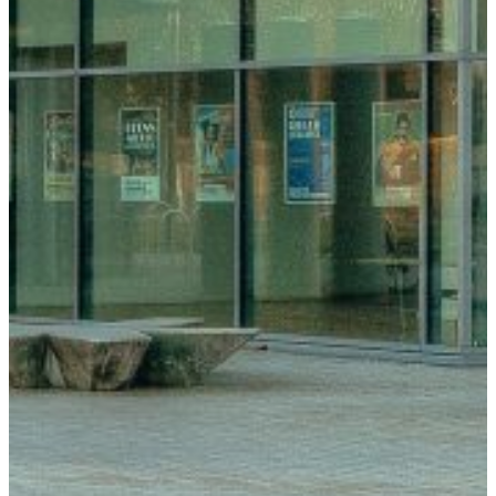
Übersicht
Industriesymposien
Industrie-
Impulse
Compliance
Kontakt
Start
Fotos 41. GOTS-Kongress
Einladung zum 41. GOTS-Kongre