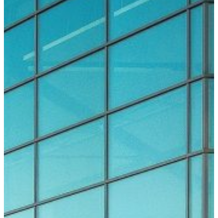
Bauerfeind
Resident’s
Evening
by
OPED
Bewegte
Pause by
SPORLASTIC
Charity