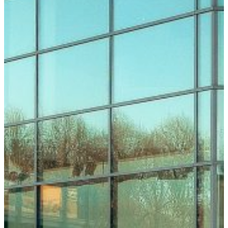
Run by
SPORLASTIC
Postday
Registrierung
Ticket
buchen
Teilnahmegebühren
Hotels
Partner