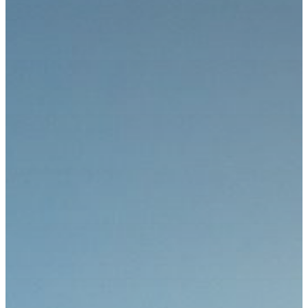
Freiburg
Downloads
Kongressarchiv
Kongressort
OsnabrückHalle
Hotels
Anreise
mit der