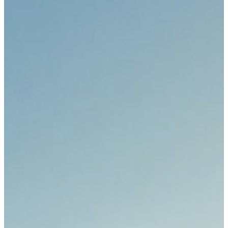
DB
(Rabatt)
Wissenschaftliches
Programm
Sessions
und
Workshops
Referentenübersicht
Ehrengäste
Posterpreis