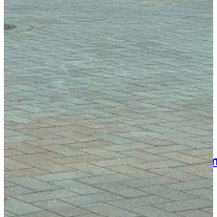
Kongressteam
Kongressmotto „MOVE“
Kongress-Highlights
42. GOTS-Kongress 2027 in Freib
Downloads
Kongressarchiv
Kongressort
OsnabrückHalle
Hotels
Anreise mit der DB (Rabatt)
Wissenschaftliches Progr
Sessions und Workshops
Referentenübersicht
Ehrengäste