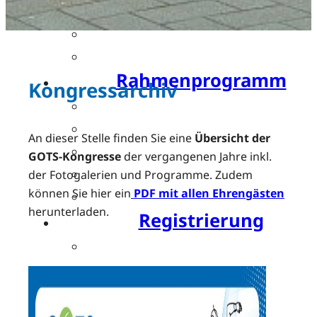
Posterpreis
Young Investigator Award
Bis zu 15 CME-Punkte
Rahmenprogramm
Kongressarchiv
Festabend by Bauerfeind
Resident’s Evening by OPED
An dieser Stelle finden Sie eine
Übersicht der
Bewegte Pause by SPORLASTIC
GOTS-Kongresse
der vergangenen Jahre inkl.
Charity Run by SPORLASTIC
der Fotogalerien und Programme. Zudem
können Sie hier ein
PDF mit allen Ehrengästen
Postday
herunterladen.
Registrierung
Ticket buchen
Teilnahmegebühren
Hotels
Partner