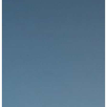
Kongress
Kongressteam
Kongressmotto
„MOVE“
Kongress-
Highlights
42.
GOTS-
Kongress
2027 in