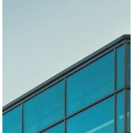
Young
Investigator
Award
Bis zu
15 CME-
Punkte
Rahmenprogramm
Festabend
by