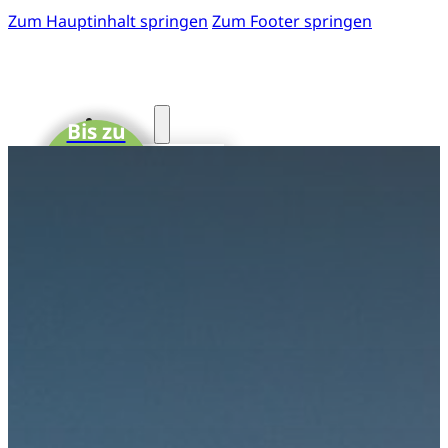
Zum Hauptinhalt springen
Zum Footer springen
Start
Bis zu
15 CME-
Fotos
Punkte
41. GOTS-
Kongress
Einladung
zum 41.
GOTS-