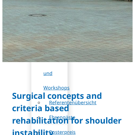
DB
(Rabatt)
Wissenschaftliches
Programm
Sessions
und
Workshops
Surgical concepts and
Referentenübersicht
criteria based
Ehrengäste
rehabilitation for shoulder
instability
Posterpreis