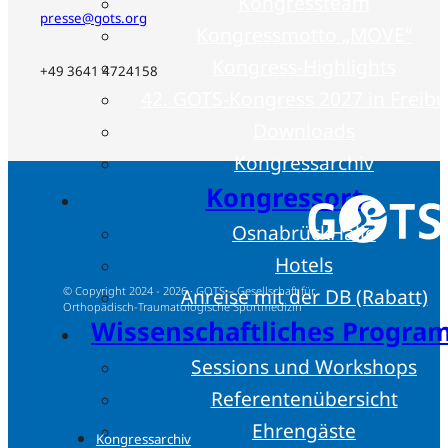
Kongressteam
presse@gots.org
Kongressmotto „MOVE“
Kongress-Highlights
+49 3641 4724158
42. GOTS-Kongress 2027 in Freib
Downloads
Kongressarchiv
Kongressort
OsnabrückHalle
Hotels
© Copyright 2024 - 2026 · GOTS – Gesellschaft für
Anreise mit der DB (Rabatt)
Orthopädisch-Traumatologische Sportmedizin
Wissenschaftliches Progr
Sessions und Workshops
Referentenübersicht
Ehrengäste
Kongressarchiv