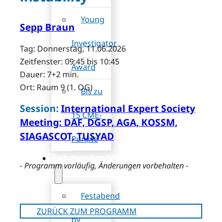
Young
Sepp Braun
Investigator
Tag: Donnerstag, 11.06.2026
Zeitfenster: 09:45 bis 10:45
Award
Dauer: 7+2 min.
Ort: Raum 9 (1. OG)
Bis zu
Session:
International Expert Society
15 CME-
Meeting: DAF, DGSP, AGA, KOSSM,
SIAGASCOT, TUSYAD
Punkte
Rahmenprogramm
- Programm vorläufig, Änderungen vorbehalten -
Festabend
ZURÜCK ZUM PROGRAMM
by