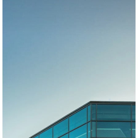
Kongress
Kongressteam
Kongressmotto
„MOVE“
Kongress-
Highlights
42.
GOTS-
Kongress
2027 in