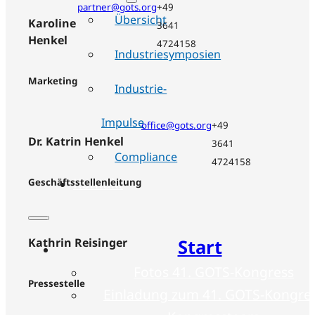
partner@gots.org
+49
Übersicht
Karoline
3641
Henkel
4724158
Industriesymposien
Marketing
Industrie-
Impulse
office@gots.org
+49
Dr. Katrin Henkel
3641
Compliance
4724158
Kontakt
Geschäftsstellenleitung
Start
Kathrin Reisinger
Fotos 41. GOTS-Kongress
Pressestelle
Einladung zum 41. GOTS-Kongre