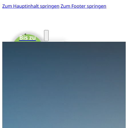
Zum Hauptinhalt springen
Zum Footer springen
Start
Bis zu
15 CME-
Fotos
Punkte
41. GOTS-
Kongress
Einladung
zum 41.
GOTS-