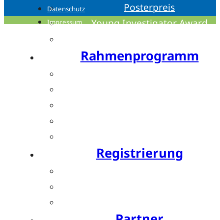
Posterpreis
Datenschutz
Young Investigator Award
Impressum
Bis zu 15 CME-Punkte
Rahmenprogramm
Festabend by Bauerfeind
Resident’s Evening by OPED
Bewegte Pause by SPORLASTIC
Charity Run by SPORLASTIC
Postday
Registrierung
Ticket buchen
Teilnahmegebühren
Hotels
Partner