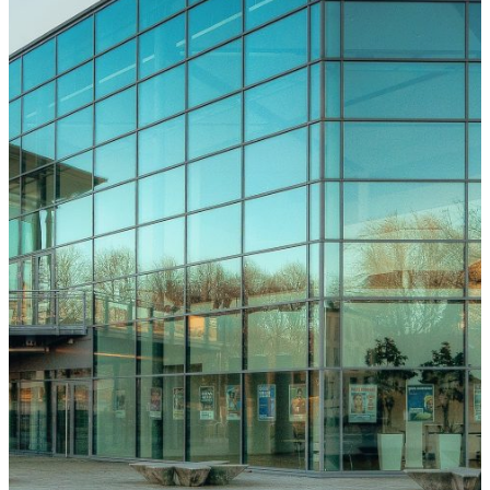
Freiburg
Downloads
Kongressarchiv
Kongressort
OsnabrückHalle
Hotels
Anreise
mit der