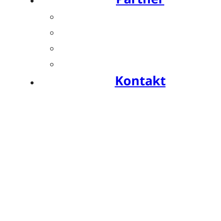
Übersicht
Industriesymposien
Industrie-Impulse
Compliance
Kontakt