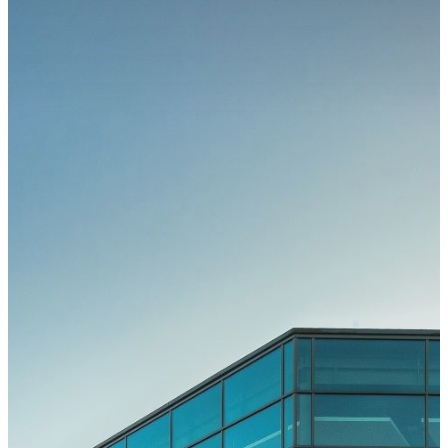
Kongress
Kongressteam
Kongressmotto
„MOVE“
Kongress-
Highlights
42.
GOTS-
Kongress
2027 in