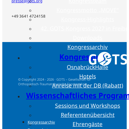
Kongressteam
presse@gots.org
Kongressmotto „MOVE“
+49 3641 4724158
Kongress-Highlights
42. GOTS-Kongress 2027 in Freib
Downloads
Kongressarchiv
Kongressort
OsnabrückHalle
Hotels
© Copyright 2024 - 2026 · GOTS – Gesellschaft für
Anreise mit der DB (Rabatt)
Orthopädisch-Traumatologische Sportmedizin
Wissenschaftliches Progr
Sessions und Workshops
Referentenübersicht
Kongressarchiv
Ehrengäste