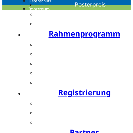
Datenschutz
Posterpreis
Impressum
Young Investigator Award
Bis zu 15 CME-Punkte
Rahmenprogramm
Festabend by Bauerfeind
Resident’s Evening by OPED
Bewegte Pause by SPORLASTIC
Charity Run by SPORLASTIC
Postday
Registrierung
Ticket buchen
Teilnahmegebühren
Hotels
Partner