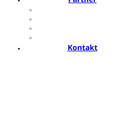
Übersicht
Industriesymposien
Industrie-Impulse
Compliance
Kontakt