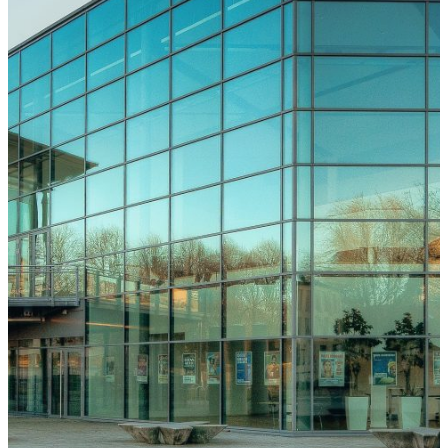
Freiburg
Downloads
Kongressarchiv
Kongressort
OsnabrückHalle
Hotels
Anreise
mit der