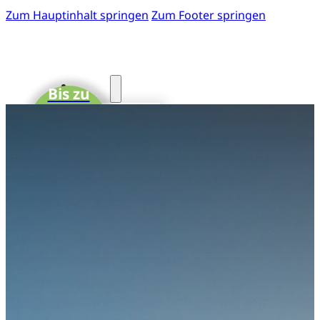
Zum Hauptinhalt springen
Zum Footer springen
Start
Bis zu
15 CME-
Fotos
Punkte
41. GOTS-
Kongress
Einladung
zum 41.
GOTS-