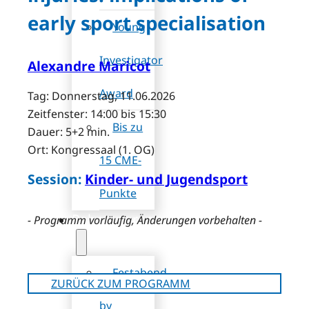
early sport specialisation
Young
Investigator
Alexandre Maricot
Award
Tag: Donnerstag, 11.06.2026
Zeitfenster: 14:00 bis 15:30
Bis zu
Dauer: 5+2 min.
Ort: Kongressaal (1. OG)
15 CME-
Session:
Kinder- und Jugendsport
Punkte
Rahmenprogramm
- Programm vorläufig, Änderungen vorbehalten -
Festabend
ZURÜCK ZUM PROGRAMM
by