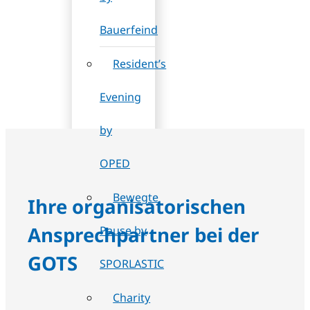
Bauerfeind
Resident’s
Evening
by
OPED
Bewegte
Ihre organisatorischen
Ansprechpartner bei der
Pause by
GOTS
SPORLASTIC
Charity