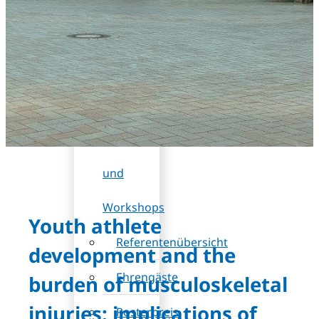
DB
(Rabatt)
Wissenschaftliches
Programm
Sessions
und
Workshops
Youth athlete
Referentenübersicht
development and the
Ehrengäste
burden of musculoskeletal
injuries: implications of
Posterpreis