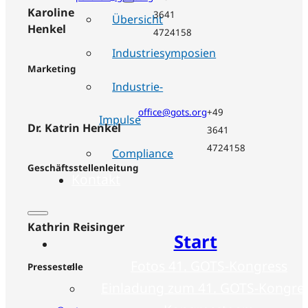
Karoline
3641
Übersicht
Henkel
4724158
Industriesymposien
Marketing
Industrie-
office@gots.org
+49
Impulse
Dr. Katrin Henkel
3641
4724158
Compliance
Geschäftsstellenleitung
Kontakt
Kathrin Reisinger
Start
Fotos 41. GOTS-Kongress
Pressestelle
Einladung zum 41. GOTS-Kongre