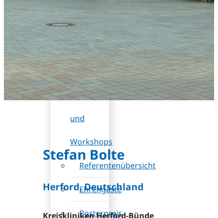
DB
(Rabatt)
Wissenschaftliches
Programm
Sessions
und
Workshops
Stefan Bolte
Referentenübersicht
Herford, Deutschland
Ehrengäste
Posterpreis
Kreiskliniken Herford-Bünde