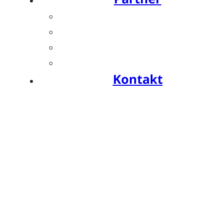
Übersicht
Industriesymposien
Industrie-Impulse
Compliance
Kontakt