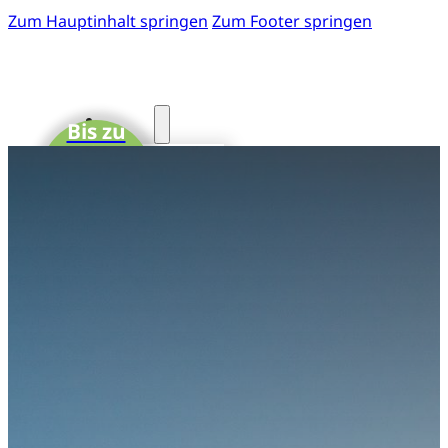
Zum Hauptinhalt springen
Zum Footer springen
Start
Bis zu
15 CME-
Fotos
Punkte
41. GOTS-
Kongress
Einladung
zum 41.
GOTS-