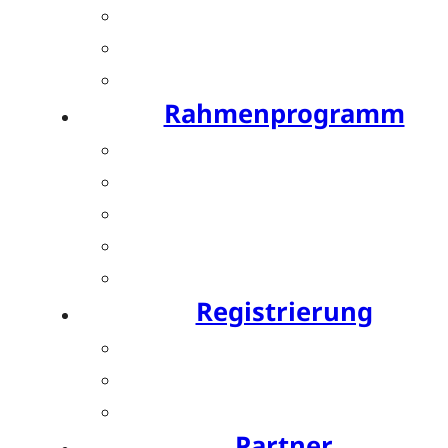
Posterpreis
Young Investigator Award
Bis zu 15 CME-Punkte
Rahmenprogramm
Festabend by Bauerfeind
Resident’s Evening by OPED
Bewegte Pause by SPORLASTIC
Charity Run by SPORLASTIC
Postday
Registrierung
Ticket buchen
Teilnahmegebühren
Hotels
Partner