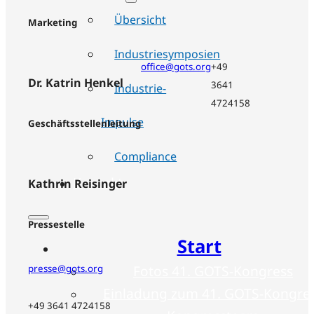
Übersicht
Marketing
Industriesymposien
office@gots.org
+49
Dr. Katrin Henkel
3641
Industrie-
4724158
Impulse
Geschäftsstellenleitung
Compliance
Kontakt
Kathrin Reisinger
Pressestelle
Start
Fotos 41. GOTS-Kongress
presse@gots.org
Einladung zum 41. GOTS-Kongre
+49 3641 4724158