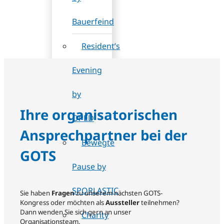
Bauerfeind
Resident’s
Evening
by
Ihre organisatorischen
OPED
Ansprechpartner bei der
Bewegte
GOTS
Pause by
SPORLASTIC
Sie haben
Fragen
zu unserem nächsten GOTS-
Kongress oder möchten als
Aussteller
teilnehmen?
Dann wenden Sie sich gern an unser
Charity
Organisationsteam.