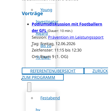
Young
Vorträge
Investigator
Podiumsdiskussion mit Footballern
der GFL
(Dauer: 10 min.)
Award
Session:
Prävention im Leistungssport
Tag: Freitag, 12.06.2026
Bis zu
Zeitfenster: 11:15 bis 12:30
Ort: Raum 9 (1. OG)
15 CME-
Punkte
REFERENTENÜBERSICHT
ZURÜCK
ZUM PROGRAMM
Rahmenprogramm
Festabend
by