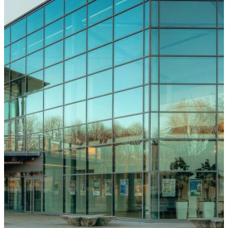
Freiburg
Downloads
Kongressarchiv
Kongressort
OsnabrückHalle
Hotels
Anreise
mit der