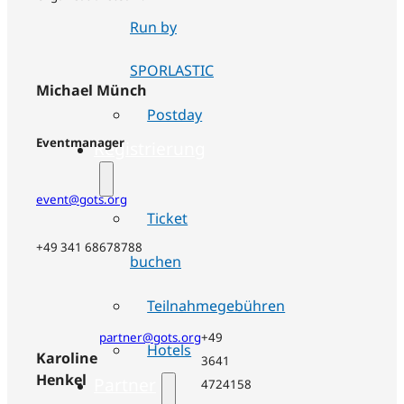
Run by
SPORLASTIC
Michael Münch
Postday
Eventmanager
Registrierung
event@gots.org
Ticket
+49 341 68678788
buchen
Teilnahmegebühren
partner@gots.org
+49
Hotels
Karoline
3641
Henkel
Partner
4724158