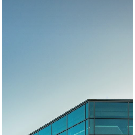
Kongress
Kongressteam
Kongressmotto
„MOVE“
Kongress-
Highlights
42.
GOTS-
Kongress
2027 in