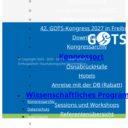
Kongressteam
Kongressmotto „MOVE“
Kongress-Highlights
42. GOTS-Kongress 2027 in Freib
Downloads
Kongressarchiv
Kongressort
© Copyright 2024 - 2026 · GOTS – Gesellschaft für
Orthopädisch-Traumatologische Sportmedizin
OsnabrückHalle
Hotels
Anreise mit der DB (Rabatt)
Wissenschaftliches Progr
Kongressarchiv
Sessions und Workshops
Datenschutz
Referentenübersicht
Impressum
Ehrengäste