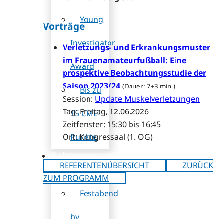
Young
Vorträge
Investigator
Verletzungs- und Erkrankungsmuster
im Frauenamateurfußball: Eine
Award
prospektive Beobachtungsstudie der
Saison 2023/24
(Dauer: 7+3 min.)
Bis zu
Session:
Update Muskelverletzungen
Tag: Freitag, 12.06.2026
15 CME-
Zeitfenster: 15:30 bis 16:45
Punkte
Ort: Kongressaal (1. OG)
Rahmenprogramm
REFERENTENÜBERSICHT
ZURÜCK
ZUM PROGRAMM
Festabend
by