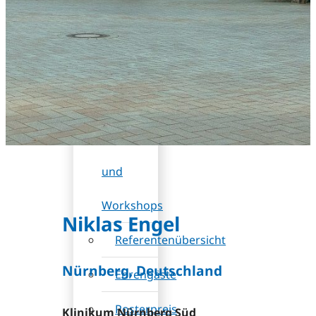
DB
(Rabatt)
Wissenschaftliches
Programm
Sessions
und
Workshops
Niklas Engel
Referentenübersicht
Nürnberg, Deutschland
Ehrengäste
Posterpreis
Klinikum Nürnberg Süd