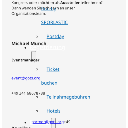
Kongress oder möchten als
Aussteller
teilnehmen?
Run by
Dann wenden Sie sich gern an unser
Organisationsteam.
SPORLASTIC
Postday
Michael Münch
Registrierung
Eventmanager
Ticket
event@gots.org
buchen
+49 341 68678788
Teilnahmegebühren
Hotels
Partner
partner@gots.org
+49