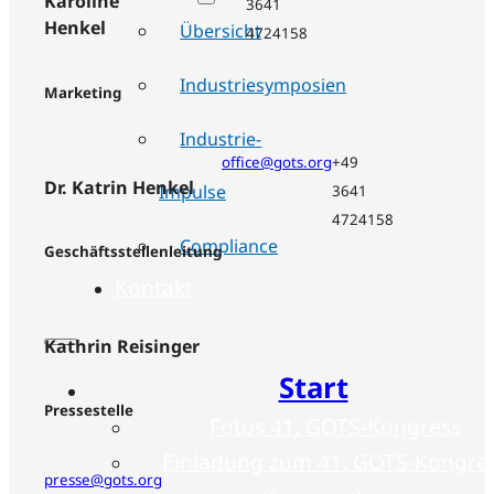
Karoline
3641
Henkel
Übersicht
4724158
Industriesymposien
Marketing
Industrie-
office@gots.org
+49
Dr. Katrin Henkel
Impulse
3641
4724158
Compliance
Geschäftsstellenleitung
Kontakt
Kathrin Reisinger
Start
Pressestelle
Fotos 41. GOTS-Kongress
Einladung zum 41. GOTS-Kongre
presse@gots.org