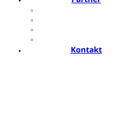
Übersicht
Industriesymposien
Industrie-Impulse
Compliance
Kontakt