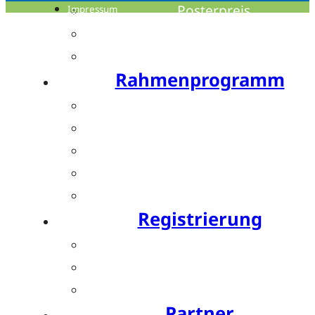
Posterpreis
Impressum
Young Investigator Award
Bis zu 15 CME-Punkte
Rahmenprogramm
Festabend by Bauerfeind
Resident’s Evening by OPED
Bewegte Pause by SPORLASTIC
Charity Run by SPORLASTIC
Postday
Registrierung
Ticket buchen
Teilnahmegebühren
Hotels
Partner