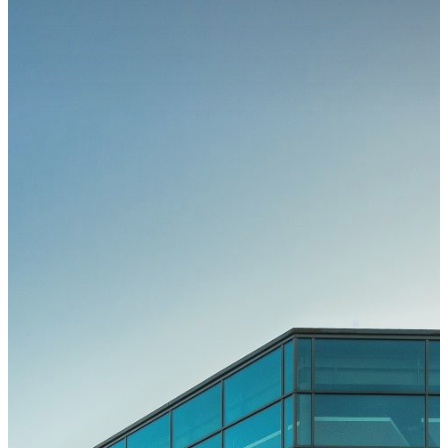
Kongress
Kongressteam
Kongressmotto
„MOVE“
Kongress-
Highlights
42.
GOTS-
Kongress
2027 in