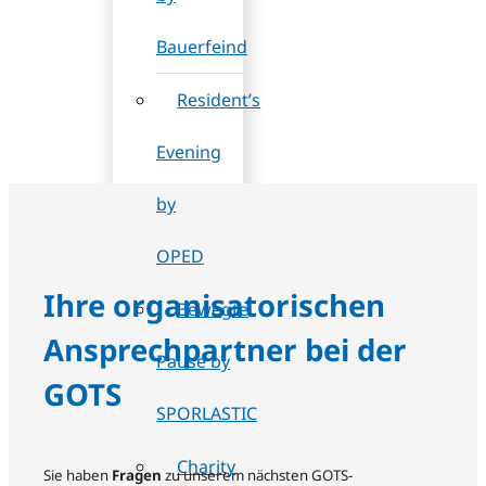
Bauerfeind
Resident’s
Evening
by
OPED
Ihre organisatorischen
Bewegte
Ansprechpartner bei der
Pause by
GOTS
SPORLASTIC
Charity
Sie haben
Fragen
zu unserem nächsten GOTS-