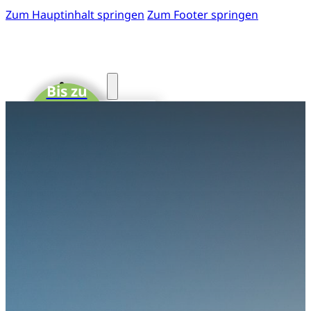
Zum Hauptinhalt springen
Zum Footer springen
Start
Bis zu
15 CME-
Fotos
Punkte
41. GOTS-
Kongress
Einladung
zum 41.
GOTS-