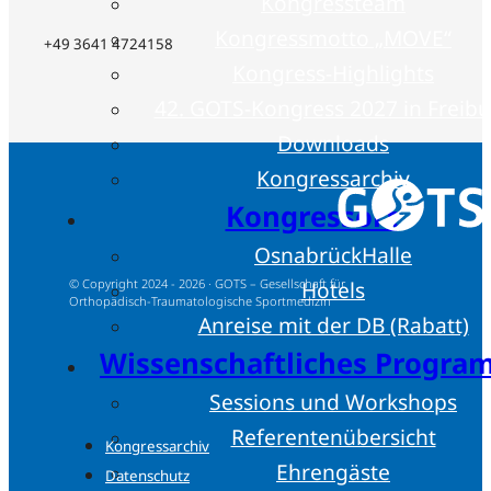
Kongressteam
Kongressmotto „MOVE“
+49 3641 4724158
Kongress-Highlights
42. GOTS-Kongress 2027 in Freib
Downloads
Kongressarchiv
Kongressort
OsnabrückHalle
Hotels
© Copyright 2024 - 2026 · GOTS – Gesellschaft für
Orthopädisch-Traumatologische Sportmedizin
Anreise mit der DB (Rabatt)
Wissenschaftliches Progr
Sessions und Workshops
Referentenübersicht
Kongressarchiv
Ehrengäste
Datenschutz