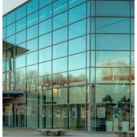
Freiburg
Downloads
Kongressarchiv
Kongressort
OsnabrückHalle
Hotels
Anreise
mit der