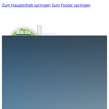
Zum Hauptinhalt springen
Zum Footer springen
Start
Bis zu
15 CME-
Fotos
Punkte
41. GOTS-
Kongress
Einladung
zum 41.
GOTS-