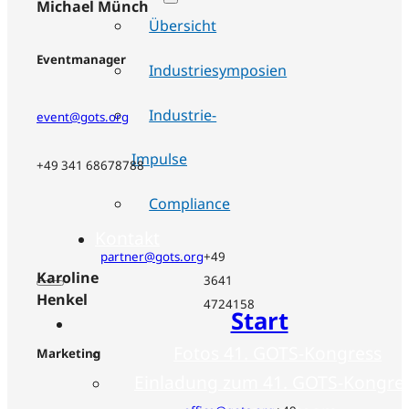
Michael Münch
Übersicht
Eventmanager
Industriesymposien
Industrie-
event@gots.org
Impulse
+49 341 68678788
Compliance
Kontakt
partner@gots.org
+49
Karoline
3641
Henkel
4724158
Start
Fotos 41. GOTS-Kongress
Marketing
Einladung zum 41. GOTS-Kongre