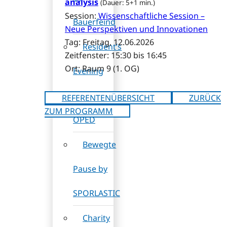
analysis
(Dauer: 5+1 min.)
Session:
Wissenschaftliche Session –
Bauerfeind
Neue Perspektiven und Innovationen
Tag: Freitag, 12.06.2026
Resident’s
Zeitfenster: 15:30 bis 16:45
Ort: Raum 9 (1. OG)
Evening
by
REFERENTENÜBERSICHT
ZURÜCK
ZUM PROGRAMM
OPED
Bewegte
Pause by
SPORLASTIC
Charity