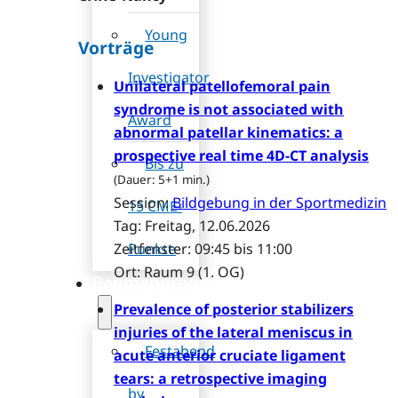
Young
Vorträge
Investigator
Unilateral patellofemoral pain
syndrome is not associated with
Award
abnormal patellar kinematics: a
prospective real time 4D-CT analysis
Bis zu
(Dauer: 5+1 min.)
Session:
Bildgebung in der Sportmedizin
15 CME-
Tag: Freitag, 12.06.2026
Punkte
Zeitfenster: 09:45 bis 11:00
Ort: Raum 9 (1. OG)
Rahmenprogramm
Prevalence of posterior stabilizers
injuries of the lateral meniscus in
Festabend
acute anterior cruciate ligament
tears: a retrospective imaging
by