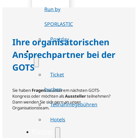
Run by
SPORLASTIC
Postday
Ihre organisatorischen
Registrierung
Ansprechpartner bei der
GOTS
Ticket
buchen
Sie haben
Fragen
zu unserem nächsten GOTS-
Kongress oder möchten als
Aussteller
teilnehmen?
Dann wenden Sie sich gern an unser
Teilnahmegebühren
Organisationsteam.
Hotels
Partner