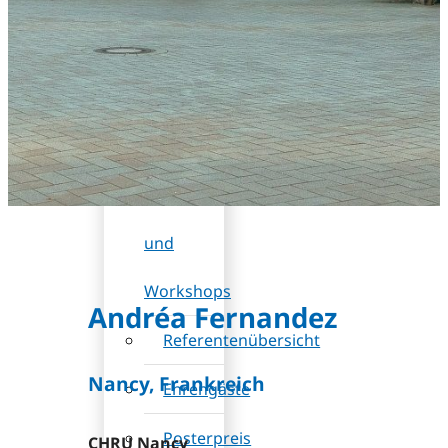
DB
(Rabatt)
Wissenschaftliches
Programm
Sessions
und
Workshops
Andréa Fernandez
Referentenübersicht
Nancy, Frankreich
Ehrengäste
Posterpreis
CHRU Nancy