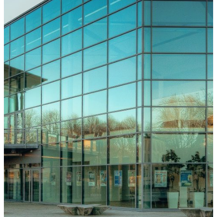
Freiburg
Downloads
Kongressarchiv
Kongressort
OsnabrückHalle
Hotels
Anreise
mit der