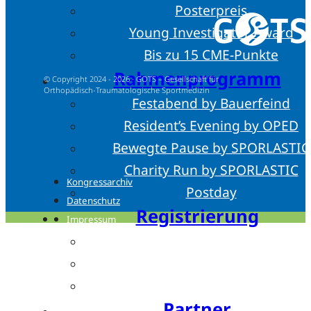
Posterpreis
Young Investigator Award
Bis zu 15 CME-Punkte
Rahmenprogramm
© Copyright 2024 - 2026 · GOTS – Gesellschaft für
Orthopädisch-Traumatologische Sportmedizin
Festabend by Bauerfeind
Resident’s Evening by OPED
Bewegte Pause by SPORLASTIC
Charity Run by SPORLASTIC
Kongressarchiv
Postday
Datenschutz
Registrierung
Impressum
Ticket buchen
Teilnahmegebühren
Hotels
Partner