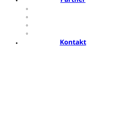
Übersicht
Industriesymposien
Industrie-Impulse
Compliance
Kontakt