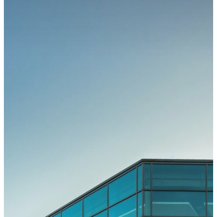
Kongress
Kongressteam
Kongressmotto
„MOVE“
Kongress-
Highlights
42.
GOTS-
Kongress
2027 in