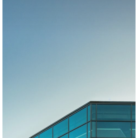
Kongress
Kongressteam
Kongressmotto
„MOVE“
Kongress-
Highlights
42.
GOTS-
Kongress
2027 in