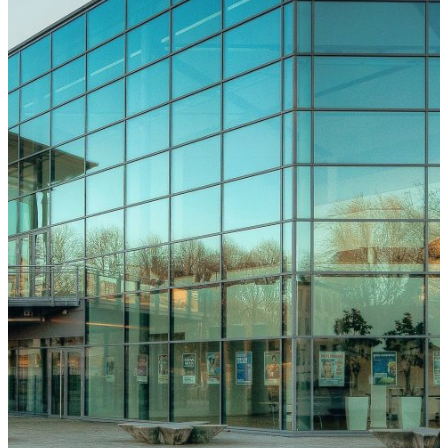
Freiburg
Downloads
Kongressarchiv
Kongressort
OsnabrückHalle
Hotels
Anreise
mit der