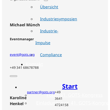
Übersicht
Industriesymposien
Michael Münch
Industrie-
Eventmanager
Impulse
Compliance
event@gots.org
Kontakt
+49 341 68678788
Start
partner@gots.org
+49
Fotos 41. GOTS-Kongress
Karoline
3641
Einladung zum 41. GOTS-Kongre
Henkel
4724158