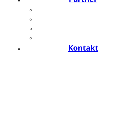
Übersicht
Industriesymposien
Industrie-Impulse
Compliance
Kontakt