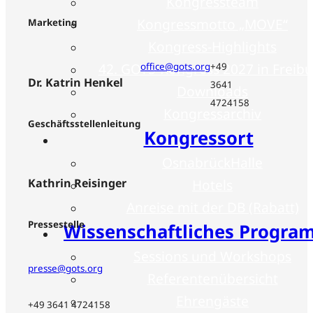
Kongressteam
Kongressmotto „MOVE“
Marketing
Kongress-Highlights
42. GOTS-Kongress 2027 in Freib
office@gots.org
+49
Dr. Katrin Henkel
3641
Downloads
4724158
Kongressarchiv
Geschäftsstellenleitung
Kongressort
OsnabrückHalle
Hotels
Kathrin Reisinger
Anreise mit der DB (Rabatt)
Pressestelle
Wissenschaftliches Progr
Sessions und Workshops
presse@gots.org
Referentenübersicht
Ehrengäste
+49 3641 4724158