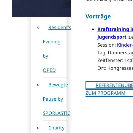
Bauerfeind
Vorträge
Resident’s
Krafttraining 
Jugendsport
(D
Evening
Session:
Kinder
Tag: Donnerstag
by
Zeitfenster: 14:
Ort: Kongressaa
OPED
Bewegte
REFERENTENÜBE
ZUM PROGRAMM
Pause by
SPORLASTIC
Charity