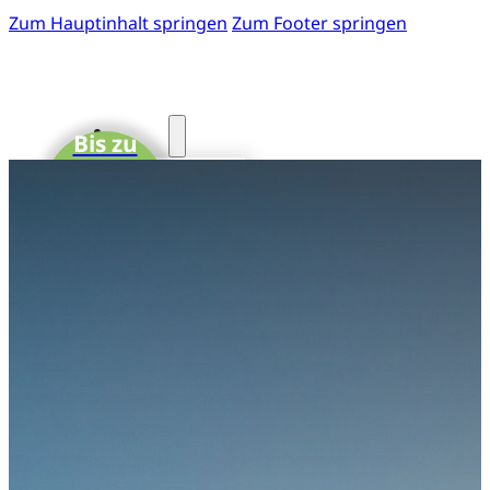
Zum Hauptinhalt springen
Zum Footer springen
Start
Bis zu
15 CME-
Fotos
Punkte
41. GOTS-
Kongress
Einladung
zum 41.
GOTS-