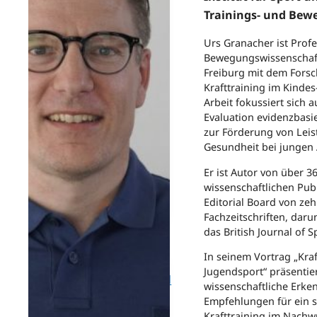
Trainings- und Bew
Young
Urs Granacher ist Profe
Bewegungswissenschaft
Investigator
Freiburg mit dem Fors
Krafttraining im Kindes
Award
Arbeit fokussiert sich 
Evaluation evidenzbas
Bis zu
zur Förderung von Leis
Gesundheit bei jungen 
15 CME-
Er ist Autor von über 3
wissenschaftlichen Pub
Punkte
Editorial Board von zeh
Fachzeitschriften, dar
Rahmenprogramm
das British Journal of 
In seinem Vortrag „Kraf
Jugendsport“ präsentier
Festabend
wissenschaftliche Erke
Empfehlungen für ein s
by
Krafttraining im Nachw