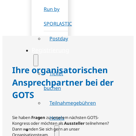
Run by
SPORLASTIC
Postday
Registrierung
Ihre organisatorischen
Ticket
Ansprechpartner bei der
buchen
GOTS
Teilnahmegebühren
Hotels
Sie haben
Fragen
zu unserem nächsten GOTS-
Kongress oder möchten als
Aussteller
teilnehmen?
Partner
Dann wenden Sie sich gern an unser
Organisationsteam.