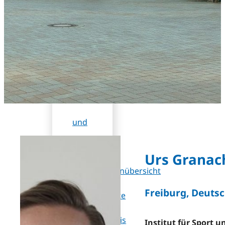
DB
(Rabatt)
Wissenschaftliches
Programm
Sessions
und
Workshops
Urs Granac
Referentenübersicht
Freiburg, Deuts
Ehrengäste
Posterpreis
Institut für Sport 