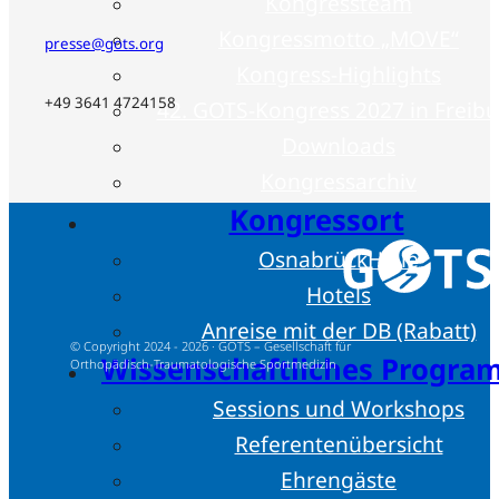
Kongressteam
Kongressmotto „MOVE“
presse@gots.org
Kongress-Highlights
+49 3641 4724158
42. GOTS-Kongress 2027 in Freib
Downloads
Kongressarchiv
Kongressort
OsnabrückHalle
Hotels
Anreise mit der DB (Rabatt)
© Copyright 2024 - 2026 · GOTS – Gesellschaft für
Wissenschaftliches Progr
Orthopädisch-Traumatologische Sportmedizin
Sessions und Workshops
Referentenübersicht
Ehrengäste