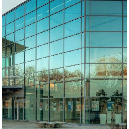
Freiburg
Downloads
Kongressarchiv
Kongressort
OsnabrückHalle
Hotels
Anreise
mit der