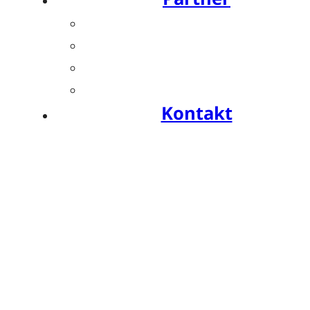
Übersicht
Industriesymposien
Industrie-Impulse
Compliance
Kontakt