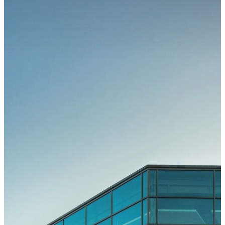
Kongress
Kongressteam
Kongressmotto
„MOVE“
Kongress-
Highlights
42.
GOTS-
Kongress
2027 in