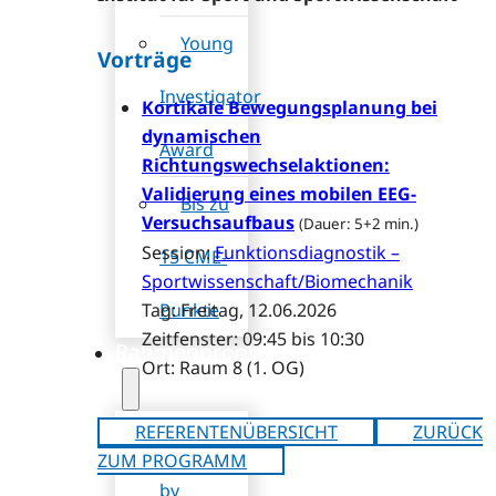
Young
Vorträge
Investigator
Kortikale Bewegungsplanung bei
dynamischen
Award
Richtungswechselaktionen:
Validierung eines mobilen EEG-
Bis zu
Versuchsaufbaus
(Dauer: 5+2 min.)
Session:
Funktionsdiagnostik –
15 CME-
Sportwissenschaft/Biomechanik
Punkte
Tag: Freitag, 12.06.2026
Zeitfenster: 09:45 bis 10:30
Rahmenprogramm
Ort: Raum 8 (1. OG)
REFERENTENÜBERSICHT
ZURÜCK
Festabend
ZUM PROGRAMM
by