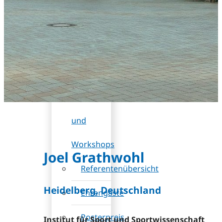
DB
(Rabatt)
Wissenschaftliches
Programm
Sessions
und
Workshops
Joel Grathwohl
Referentenübersicht
Heidelberg, Deutschland
Ehrengäste
Posterpreis
Institut für Sport und Sportwissenschaft