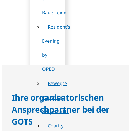
Bauerfeind
Resident’s
Evening
by
OPED
Bewegte
Ihre organisatorischen
Pause by
Ansprechpartner bei der
SPORLASTIC
GOTS
Charity