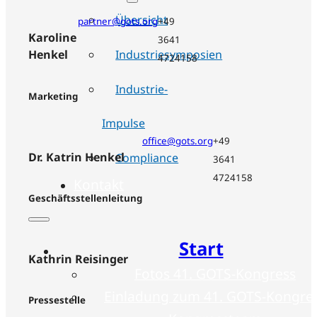
Übersicht
partner@gots.org
+49
Karoline
3641
Industriesymposien
Henkel
4724158
Industrie-
Marketing
Impulse
office@gots.org
+49
Dr. Katrin Henkel
Compliance
3641
4724158
Kontakt
Geschäftsstellenleitung
Start
Kathrin Reisinger
Fotos 41. GOTS-Kongress
Einladung zum 41. GOTS-Kongre
Pressestelle