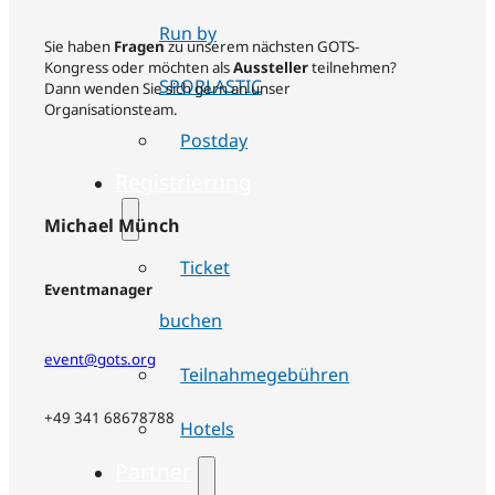
Run by
Sie haben
Fragen
zu unserem nächsten GOTS-
Kongress oder möchten als
Aussteller
teilnehmen?
SPORLASTIC
Dann wenden Sie sich gern an unser
Organisationsteam.
Postday
Registrierung
Michael Münch
Ticket
Eventmanager
buchen
event@gots.org
Teilnahmegebühren
+49 341 68678788
Hotels
Partner