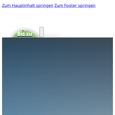
Zum Hauptinhalt springen
Zum Footer springen
Start
Bis zu
15 CME-
Fotos
Punkte
41. GOTS-
Kongress
Einladung
zum 41.
GOTS-