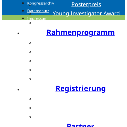
Posterpreis
Kongressarchiv
Datenschutz
Young Investigator Award
Impressum
Bis zu 15 CME-Punkte
Rahmenprogramm
Festabend by Bauerfeind
Resident’s Evening by OPED
Bewegte Pause by SPORLASTIC
Charity Run by SPORLASTIC
Postday
Registrierung
Ticket buchen
Teilnahmegebühren
Hotels
Partner