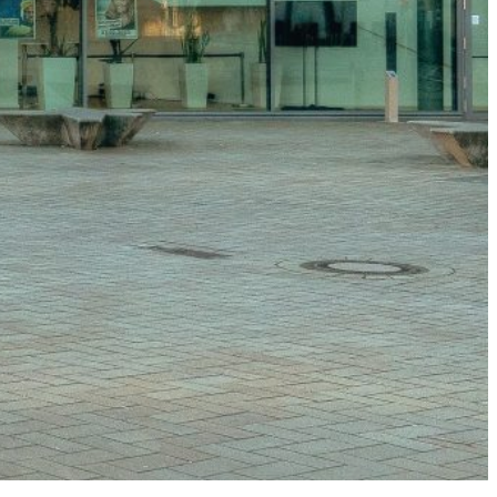
s
gress
“
eiburg