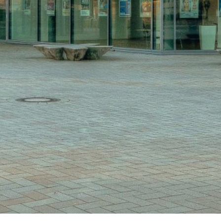
Start
Fotos 41. GOTS-Kongres
Einladung zum 41. GOTS-Kon
Kongressteam
Kongressmotto „MOVE
Kongress-Highlights
42. GOTS-Kongress 2027 in Fr
Downloads