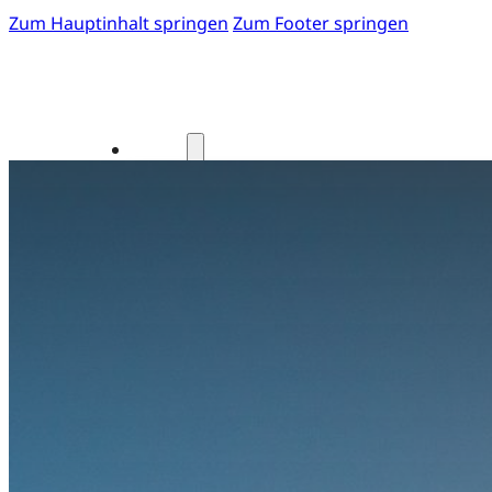
Zum Hauptinhalt springen
Zum Footer springen
Start
Fotos 41. GOTS-Kongress
Einladung zum 41. GOTS-Kongress
Kongressteam
Kongressmotto „MOVE“
Kongress-Highlights
42. GOTS-Kongress 2027 in Freibur