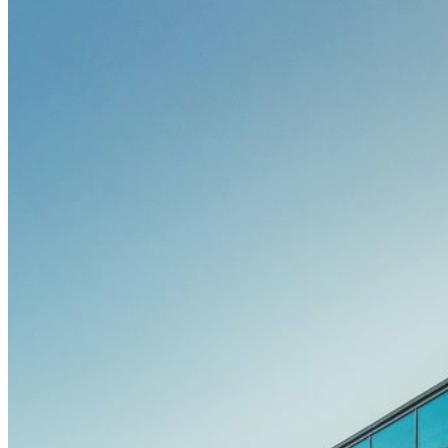
Ehrengäste
Posterpreis
Young Investigator Award
Bis zu 15 CME-Punkte
Rahmenprogramm
Festabend by Bauerfeind
Resident’s Evening by OPED
Bewegte Pause by SPORLASTIC
Charity Run by SPORLASTIC
Postday