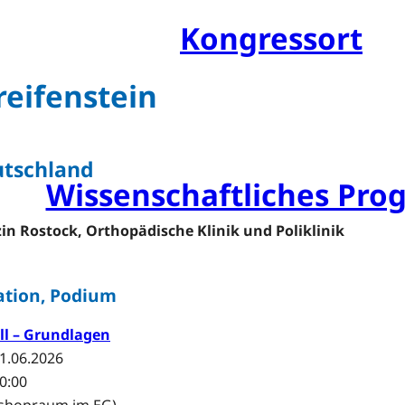
Kongressarchiv
Kongressort
OsnabrückHalle
eifenstein
Hotels
Anreise mit der DB (Rabat
utschland
Wissenschaftliches Pr
Sessions und Workshop
in Rostock, Orthopädische Klinik und Poliklinik
Referentenübersicht
ation, Podium
Ehrengäste
ll – Grundlagen
Posterpreis
1.06.2026
10:00
Young Investigator Awa
kshopraum im EG)