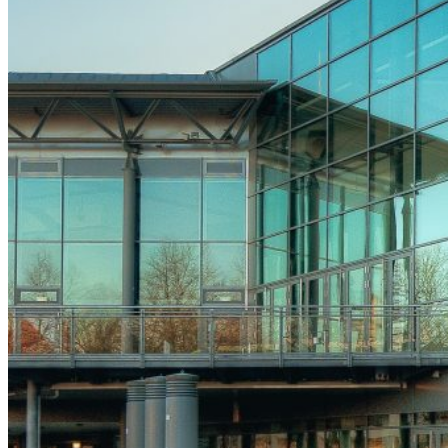
Registrierung
Ticket buchen
Teilnahmegebühren
Hotels
Partner
Übersicht
Industriesymposien
Industrie-Impulse
Compliance
Kontakt