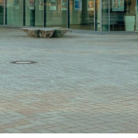
Start
Fotos 41. GOTS-Kongres
Einladung zum 41. GOTS-Kon
Kongressteam
Kongressmotto „MOVE
Kongress-Highlights
42. GOTS-Kongress 2027 in Fr
Downloads