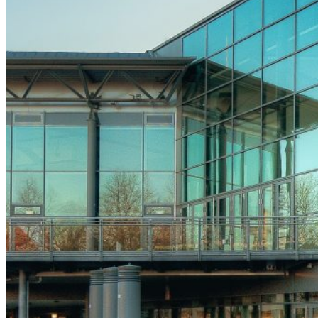
Registrierung
Ticket buchen
Teilnahmegebühren
Hotels
Partner
Übersicht
Industriesymposien
Industrie-Impulse
Compliance
Kontakt