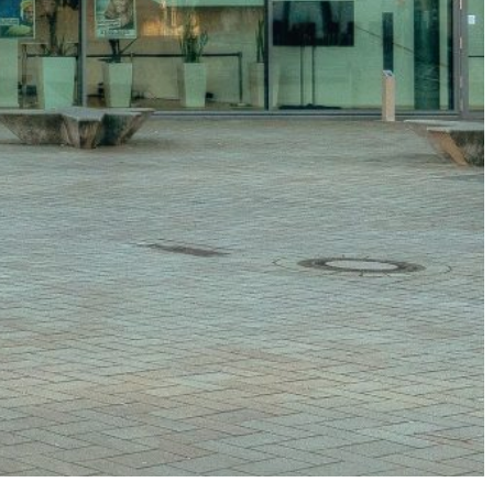
s
gress
“
eiburg