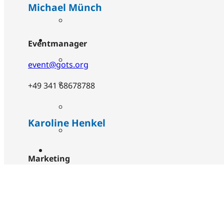
Michael Münch
Eventmanager
event@gots.org
+49 341 68678788
Karoline Henkel
Marketing
partner@gots.org
+49 3641 4724158