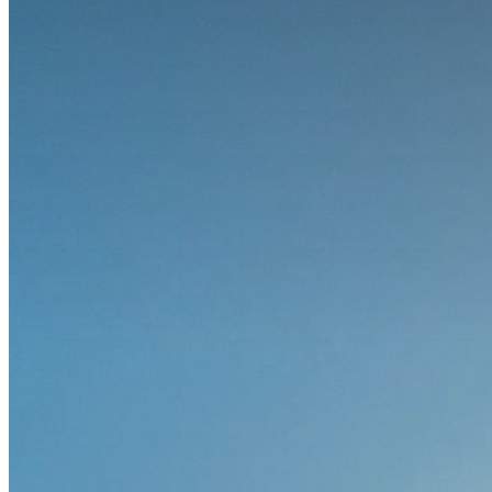
Downloads
Kongressarchiv
Kongressort
OsnabrückHalle
Hotels
Anreise mit der DB (Rabatt)
Wissenschaftliches Programm
Sessions und Workshops
Referentenübersicht