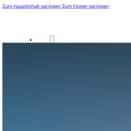
Zum Hauptinhalt springen
Zum Footer springen
Start
Fotos 41. GOTS-Kongress
Einladung zum 41. GOTS-Kongress
Kongressteam
Kongressmotto „MOVE“
Kongress-Highlights
42. GOTS-Kongress 2027 in Freibur