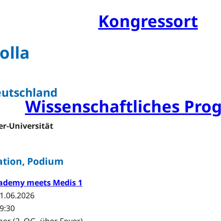
Kongressarchiv
Kongressort
OsnabrückHalle
olla
Hotels
Anreise mit der DB (Rabat
eutschland
Wissenschaftliches Pr
Sessions und Workshop
er-Universität
Referentenübersicht
ation, Podium
Ehrengäste
ademy meets Medis 1
Posterpreis
1.06.2026
09:30
Young Investigator Awa
ner (2. OG, über Foyer)