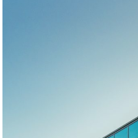
Ehrengäste
Posterpreis
Young Investigator Award
Bis zu 15 CME-Punkte
Rahmenprogramm
Festabend by Bauerfeind
Resident’s Evening by OPED
Bewegte Pause by SPORLASTIC
Charity Run by SPORLASTIC
Postday