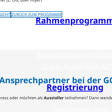
Bis zu 15 CME-Punkte
SICHT
ZURÜCK ZUM PROGRAMM
Rahmenprogram
Festabend by Bauerfein
Resident’s Evening by OP
Bewegte Pause by SPORLA
Charity Run by SPORLAST
Postday
 Ansprechpartner bei der G
Registrierung
Ticket buchen
ress oder möchten als
Aussteller
teilnehmen? Dann wenden
Teilnahmegebühren