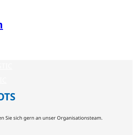
m
d
ED
STIC
IC
OTS
 Sie sich gern an unser Organisationsteam.