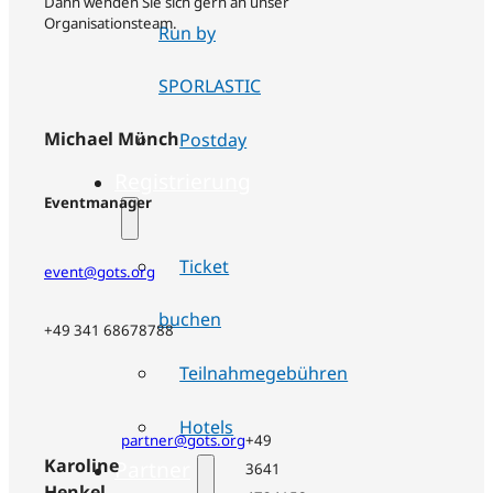
Dann wenden Sie sich gern an unser
Organisationsteam.
Run by
SPORLASTIC
Michael Münch
Postday
Registrierung
Eventmanager
Ticket
event@gots.org
buchen
+49 341 68678788
Teilnahmegebühren
Hotels
partner@gots.org
+49
Karoline
Partner
3641
Henkel