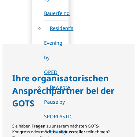
Bauerfeind
Resident’s
Evening
by
OPED
Ihre organisatorischen
Bewegte
Ansprechpartner bei der
GOTS
Pause by
SPORLASTIC
Sie haben
Fragen
zu unserem nächsten GOTS-
Charity
Kongress oder möchten als
Aussteller
teilnehmen?