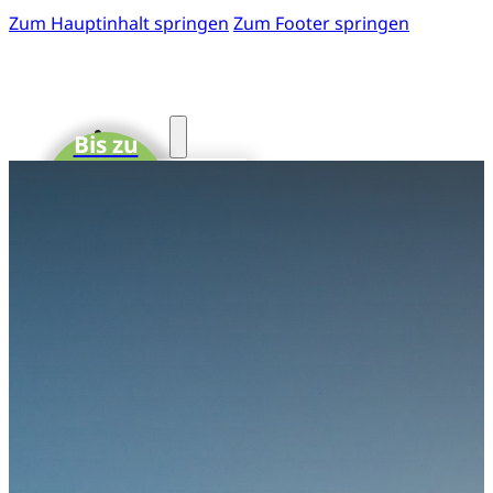
Zum Hauptinhalt springen
Zum Footer springen
Start
Bis zu
15 CME-
Fotos
Punkte
41. GOTS-
Kongress
Einladung
zum 41.
GOTS-