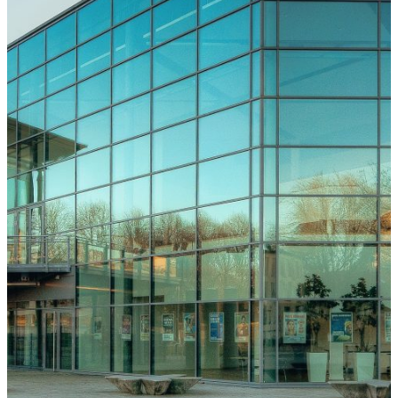
Freiburg
Downloads
Kongressarchiv
Kongressort
OsnabrückHalle
Hotels
Anreise
mit der