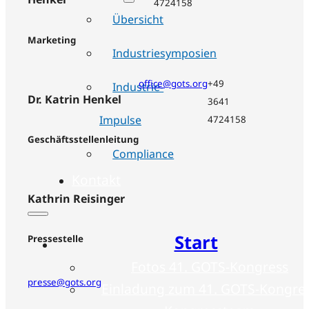
4724158
Übersicht
Marketing
Industriesymposien
office@gots.org
+49
Industrie-
Dr. Katrin Henkel
3641
Impulse
4724158
Geschäftsstellenleitung
Compliance
Kontakt
Kathrin Reisinger
Start
Pressestelle
Fotos 41. GOTS-Kongress
presse@gots.org
Einladung zum 41. GOTS-Kongre