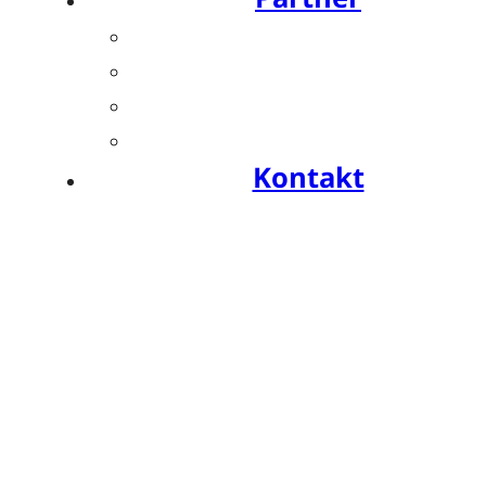
Übersicht
Industriesymposien
Industrie-Impulse
Compliance
Kontakt