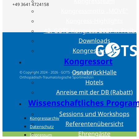
Kongressteam
+49 3641 4724158
Kongressmotto „MOVE“
Kongress-Highlights
42. GOTS-Kongress 2027 in Freib
Downloads
Kongressarchiv
Kongressort
OsnabrückHalle
© Copyright 2024 - 2026 · GOTS – Gesellschaft für
Orthopädisch-Traumatologische Sportmedizin
Hotels
Anreise mit der DB (Rabatt)
Wissenschaftliches Progr
Sessions und Workshops
Kongressarchiv
Referentenübersicht
Datenschutz
Ehrengäste
Impressum