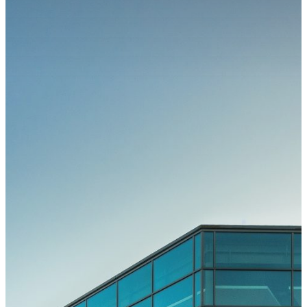
Kongress
Kongressteam
Kongressmotto
„MOVE“
Kongress-
Highlights
42.
GOTS-
Kongress
2027 in