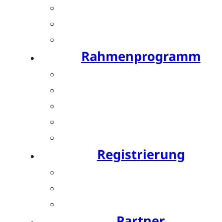
Posterpreis
Young Investigator Award
Bis zu 15 CME-Punkte
Rahmenprogramm
Festabend by Bauerfeind
Resident’s Evening by OPED
Bewegte Pause by SPORLASTIC
Charity Run by SPORLASTIC
Postday
Registrierung
Ticket buchen
Teilnahmegebühren
Hotels
Partner