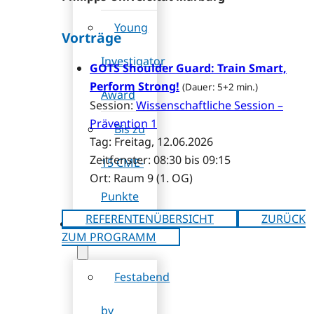
Young
Vorträge
Investigator
GOTS Shoulder Guard: Train Smart,
Perform Strong!
(Dauer: 5+2 min.)
Award
Session:
Wissenschaftliche Session –
Prävention 1
Bis zu
Tag: Freitag, 12.06.2026
Zeitfenster: 08:30 bis 09:15
15 CME-
Ort: Raum 9 (1. OG)
Punkte
REFERENTENÜBERSICHT
ZURÜCK
Rahmenprogramm
ZUM PROGRAMM
Festabend
by