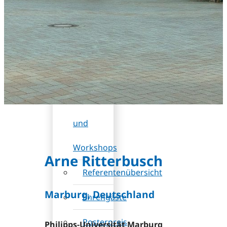
DB
(Rabatt)
Wissenschaftliches
Programm
Sessions
und
Workshops
Arne Ritterbusch
Referentenübersicht
Marburg, Deutschland
Ehrengäste
Posterpreis
Philipps-Universität Marburg