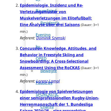
Epidemiologie, Inzidenz und Re-
Bauerfeind
Verletzungsmuster von
Muskelverletzungen im Elitefußball:
Resident’s
Eine Analyse über drei Saisons
(Dauer: 3+1
min.)
Evening
Referent:
Dominik Szymski
by
Concussion Knowledge, Attitudes, and
Behavior in Freestyle Skiing and
OPED
Snowboarding: A Cross-Selectional
Assessment Using the RoCKAS
(Dauer: 3+1
Bewegte
min.)
Referent:
Lorenz Lampl
Pause by
Epidemiologie von Spielverletzungen
SPORLASTIC
einer semiprofessionellen Rugby-Union-
Herrenmannschaft der 1. Bundesliga
Charity
Saison 2024/25 – eine prospektive