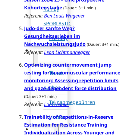
Kohortenstudie
(Dauer: 3+1 min.)
Run by
Referent:
Ben Louis Wagener
SPORLASTIC
Judo-der sanfte Weg?
Gesundheitserleben im
Postday
Nachwuchsleistungsjudo
(Dauer: 3+1 min.)
Registrierung
Referent:
Leon Lichtmannegger
Optimizing countermovement jump
testing for neuromuscular performance
Ticket
monitoring: Assessing repetition limits
buchen
and gaze-dependent force distribution
(Dauer: 3+1 min.)
Teilnahmegebühren
Referent:
Lars Heinke
Trainability of Repetitions-in-Reserve
Hotels
Estimation for Resistance Training
Partner
Individualization Across Younger and