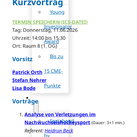
Kurzvortrag
Young
TERMIN SPEICHERN (ICS-DATEI)
Investigator
Tag: Donnerstag, 11.06.2026
Uhrzeit: 14:00 bis 15:30
Award
Ort: Raum 8 (1. OG)
Bis zu
Vorsitz
15 CME-
Patrick Orth
Stefan Nehrer
Punkte
Lisa Bode
Rahmenprogramm
Vorträge
Analyse von Verletzungen im
Festabend
Nachwuchseishockeysport
(Dauer: 3+1 min.)
Referent:
Heidrun Beck
by