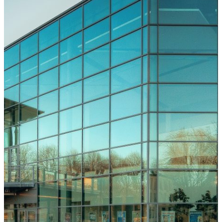
Freiburg
Downloads
Kongressarchiv
Kongressort
OsnabrückHalle
Hotels
Anreise
mit der