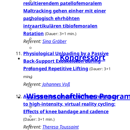
Kongressteam
resultierendem patellofemoralem
Kongressmotto „MOVE“
Maltracking gehen einher mit einer
pathologisch ehrhöhten
Kongress-Highlights
intraartikulären tibiofemoralen
42. GOTS-Kongress 2027 in Freib
Rotation
(Dauer: 3+1 min.)
Downloads
Referent:
Sina Gräber
Kongressarchiv
Physiological Unloading by a Passive
Kongressort
Back-Support Exoskeleton during
OsnabrückHalle
Prolonged Repetitive Lifting
(Dauer: 3+1
Hotels
min.)
Referent:
Johannes Voß
Anreise mit der DB (Rabatt)
Wissenschaftliches Progr
Acute patellar tendon stiffness response
to high-intensity, virtual reality cycling:
Sessions und Workshops
Effects of knee bandage and cadence
Referentenübersicht
(Dauer: 3+1 min.)
Ehrengäste
Referent:
Theresa Toussaint