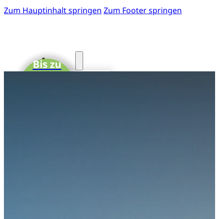
Zum Hauptinhalt springen
Zum Footer springen
Start
Bis zu
15 CME-
Fotos
Punkte
41. GOTS-
Kongress
Einladung
zum 41.
GOTS-