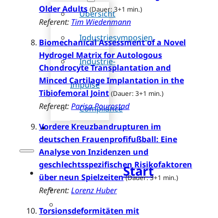
Older Adults
(Dauer: 3+1 min.)
Übersicht
Referent:
Tim Wiedenmann
Industriesymposien
Biomechanical Assessment of a Novel
Hydrogel Matrix for Autologous
Industrie-
Chondrocyte Transplantation and
Minced Cartilage Implantation in the
Impulse
Tibiofemoral Joint
(Dauer: 3+1 min.)
Referent:
Parisa Pourostad
Compliance
Kontakt
Vordere Kreuzbandrupturen im
deutschen Frauenprofifußball: Eine
Analyse von Inzidenzen und
geschlechtsspezifischen Risikofaktoren
Start
über neun Spielzeiten
(Dauer: 3+1 min.)
Fotos 41. GOTS-Kongress
Referent:
Lorenz Huber
Einladung zum 41. GOTS-Kongre
Torsionsdeformitäten mit