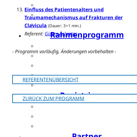
Posterpreis
Einfluss des Patientenalters und
Young Investigator Award
Traumamechanismus auf Frakturen der
Bis zu 15 CME-Punkte
Clavicula
(Dauer: 3+1 min.)
Rahmenprogramm
Referent:
Gizem Aslantas
Festabend by Bauerfeind
- Programm vorläufig, Änderungen vorbehalten -
Resident’s Evening by OPED
Bewegte Pause by SPORLASTIC
Charity Run by SPORLASTIC
REFERENTENÜBERSICHT
Postday
Registrierung
ZURÜCK ZUM PROGRAMM
Ticket buchen
Teilnahmegebühren
Hotels
Partner