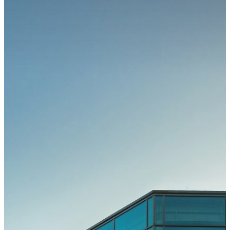
Kongress
Kongressteam
Kongressmotto
„MOVE“
Kongress-
Highlights
42.
GOTS-
Kongress
2027 in