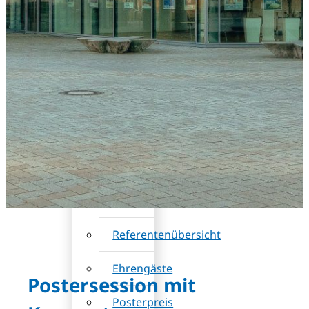
DB
(Rabatt)
Wissenschaftliches
Programm
Sessions
und
Workshops
Referentenübersicht
Ehrengäste
Postersession mit
Posterpreis