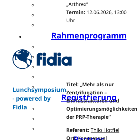
Posterpreis
„Arthrex“
Termin:
12.06.2026, 13:00
Young Investigator Award
Uhr
Bis zu 15 CME-Punkte
Rahmenprogramm
Festabend by Bauerfeind
Resident’s Evening by OPED
Bewegte Pause by SPORLASTIC
Charity Run by SPORLASTIC
Titel:
„
Mehr als nur
Postday
Lunchsymposium
Zentrifugation –
Registrierung
- powered by
Einflussfaktoren und
Fidia
Ticket buchen
Optimierungsmöglichkeiten
der PRP-Therapie“
Teilnahmegebühren
Hotels
Referent:
Thilo Hotfiel
Partner
Ort:
Kongressaal