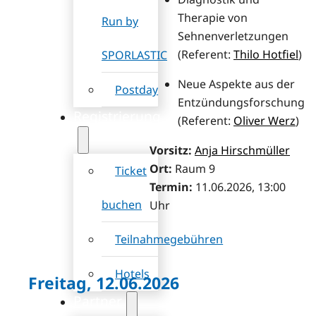
Therapie von
Run by
Sehnenverletzungen
(Referent:
Thilo Hotfiel
)
SPORLASTIC
Neue Aspekte aus der
Postday
Entzündungsforschung
Registrierung
(Referent:
Oliver Werz
)
Vorsitz:
Anja Hirschmüller
Ort:
Raum 9
Ticket
Termin:
11.06.2026, 13:00
buchen
Uhr
Teilnahmegebühren
Hotels
Freitag, 12.06.2026
Partner