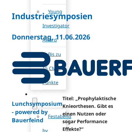
Young
Industriesymposien
Investigator
Donnerstag, 11.06.2026
Award
Bis zu
15 CME-
Punkte
Rahmenprogramm
Titel: „Prophylaktische
Lunchsymposium
Knieorthesen. Gibt es
- powered by
einen Nutzen oder
Festabend
Bauerfeind
sogar Performance
Effekte?“
by