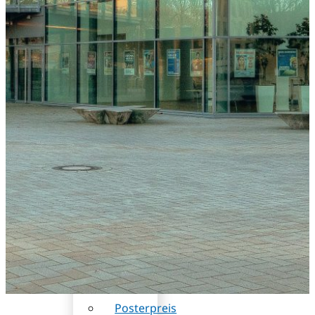
DB
(Rabatt)
Wissenschaftliches
Programm
Sessions
und
Workshops
Referentenübersicht
Ehrengäste
Posterpreis