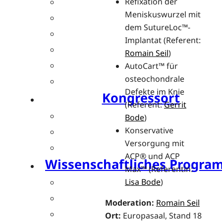
Kongressteam
Refixation der
Meniskuswurzel mit
Kongressmotto „MOVE“
dem SutureLoc™-
Kongress-Highlights
Implantat (Referent:
42. GOTS-Kongress 2027 in Freib
Romain Seil
)
Downloads
AutoCart™ für
osteochondrale
Kongressarchiv
Defekte im Knie
Kongressort
(Referent:
Gerrit
OsnabrückHalle
Bode
)
Hotels
Konservative
Versorgung mit
Anreise mit der DB (Rabatt)
ACP® und ACP
Wissenschaftliches Progr
Max™ (Referentin:
Sessions und Workshops
Lisa Bode
)
Referentenübersicht
Moderation:
Romain Seil
Ehrengäste
Ort:
Europasaal, Stand 18