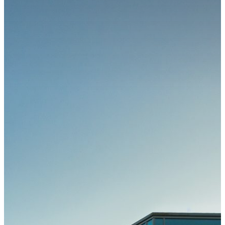
Kongress
Kongressteam
Kongressmotto
„MOVE“
Kongress-
Highlights
42.
GOTS-
Kongress
2027 in