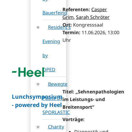
Referenten:
Casper
Bauerfeind
Grim
,
Sarah Schröter
Ort:
Kongresssaal
Resident’s
Termin:
11.06.2026, 13:00
Uhr
Evening
by
OPED
Bewegte
Titel: „
Sehnenpathologien
Lunchsymposium
Pause by
im Leistungs- und
- powered by Heel
Breitensport“
SPORLASTIC
Vorträge:
Charity
Diagnostik und