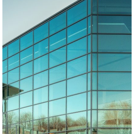
Freiburg
Downloads
Kongressarchiv
Kongressort
OsnabrückHalle
Hotels
Anreise
mit der