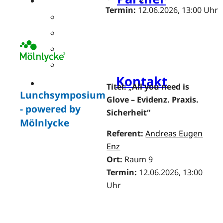
Termin:
12.06.2026, 13:00 Uhr
Übersicht
Industriesymposien
Industrie-Impulse
Compliance
Kontakt
Titel:
„
All you need is
Lunchsymposium
Glove – Evidenz. Praxis.
- powered by
Sicherheit“
Mölnlycke
Referent:
Andreas Eugen
Enz
Ort:
Raum 9
Termin:
12.06.2026, 13:00
Uhr