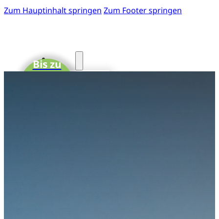
Zum Hauptinhalt springen
Zum Footer springen
Start
Bis zu
15 CME-
Fotos
Punkte
41. GOTS-
Kongress
Einladung
zum 41.
GOTS-