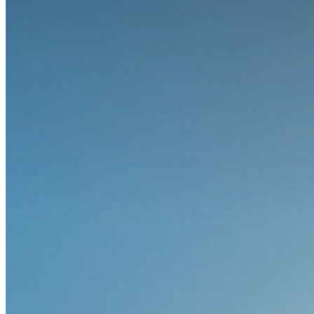
Downloads
Kongressarchiv
Kongressort
OsnabrückHalle
Hotels
Anreise mit der DB (Rabatt)
Wissenschaftliches Programm
Sessions und Workshops
Referentenübersicht