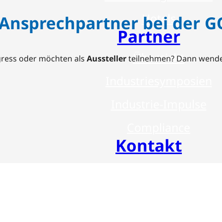
Hotels
 Ansprechpartner bei der G
Partner
Übersicht
ress oder möchten als
Aussteller
teilnehmen? Dann wenden
Industriesymposien
Industrie-Impulse
Compliance
Kontakt