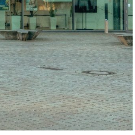
s
gress
“
eiburg