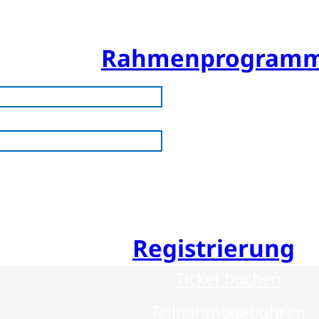
Bis zu 15 CME-Punkte
Rahmenprogram
Festabend by Bauerfein
Resident’s Evening by OP
Bewegte Pause by SPORLA
Charity Run by SPORLAST
Postday
Registrierung
Ticket buchen
Teilnahmegebühren