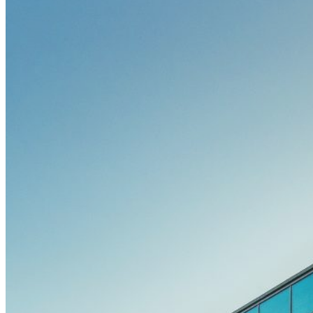
Ehrengäste
Posterpreis
Young Investigator Award
Bis zu 15 CME-Punkte
Rahmenprogramm
Festabend by Bauerfeind
Resident’s Evening by OPED
Bewegte Pause by SPORLASTIC
Charity Run by SPORLASTIC
Postday