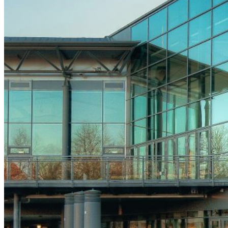
Registrierung
Ticket buchen
Teilnahmegebühren
Hotels
Partner
Übersicht
Industriesymposien
Industrie-Impulse
Compliance
Kontakt