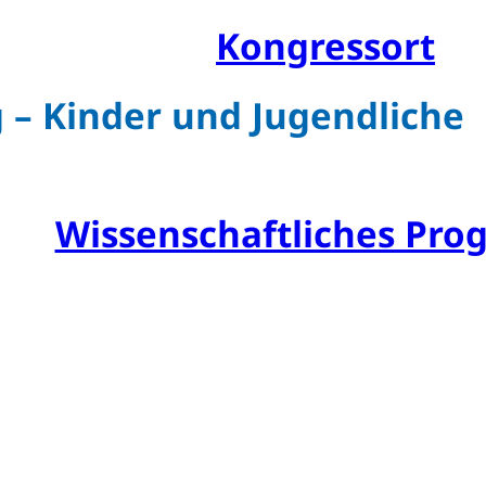
Kongressarchiv
Kongressort
OsnabrückHalle
 – Kinder und Jugendliche
Hotels
Anreise mit der DB (Rabat
Wissenschaftliches Pr
Sessions und Workshop
Referentenübersicht
Ehrengäste
Posterpreis
Young Investigator Awa