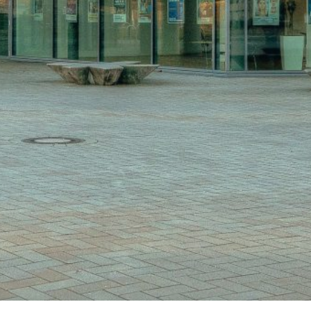
Start
Fotos 41. GOTS-Kongres
Einladung zum 41. GOTS-Kon
Kongressteam
Kongressmotto „MOVE
Kongress-Highlights
42. GOTS-Kongress 2027 in Fr
Downloads