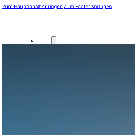
Zum Hauptinhalt springen
Zum Footer springen
Start
Fotos 41. GOTS-Kongress
Einladung zum 41. GOTS-Kongress
Kongressteam
Kongressmotto „MOVE“
Kongress-Highlights
42. GOTS-Kongress 2027 in Freibur